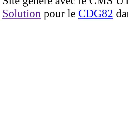
Site généré avec le CMS 
Solution
pour le
CDG82
dan