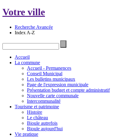
Votre ville
Recherche Avancée
Index A-Z
Accueil
La commune
Accueil - Permanences
Conseil Municipal
Les bulletins municipaux
Page de l'expression municipale
Présentation budget et compte administratif
Nouvelle carte communale
Intercommunalité
Tourisme et patrimoine
Histoire
Le château
Bioule autrefois
Bioule aujourd'hui
Vie pratique