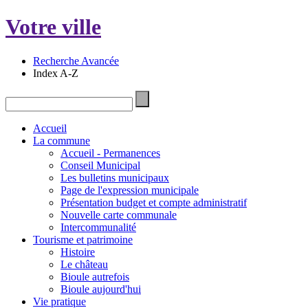
Votre ville
Recherche Avancée
Index A-Z
Accueil
La commune
Accueil - Permanences
Conseil Municipal
Les bulletins municipaux
Page de l'expression municipale
Présentation budget et compte administratif
Nouvelle carte communale
Intercommunalité
Tourisme et patrimoine
Histoire
Le château
Bioule autrefois
Bioule aujourd'hui
Vie pratique