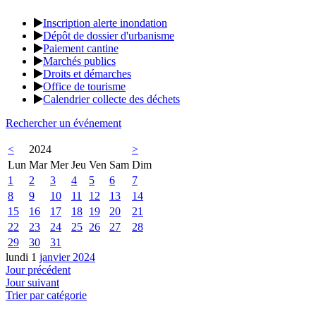
Inscription alerte inondation
Dépôt de dossier d'urbanisme
Paiement cantine
Marchés publics
Droits et démarches
Office de tourisme
Calendrier collecte des déchets
Rechercher un événement
<
2024
>
Lun
Mar
Mer
Jeu
Ven
Sam
Dim
1
2
3
4
5
6
7
8
9
10
11
12
13
14
15
16
17
18
19
20
21
22
23
24
25
26
27
28
29
30
31
lundi 1
janvier 2024
Jour précédent
Jour suivant
Trier par catégorie