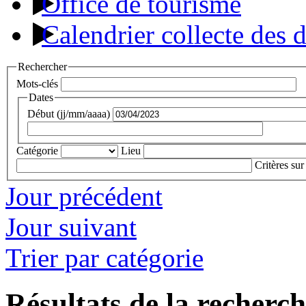
Office de tourisme
Calendrier collecte des 
Rechercher
Mots-clés
Dates
Début (jj/mm/aaaa)
Catégorie
Lieu
Critères sur
Jour précédent
Jour suivant
Trier par catégorie
Résultats de la recherc