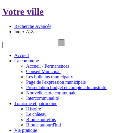
Votre ville
Recherche Avancée
Index A-Z
Accueil
La commune
Accueil - Permanences
Conseil Municipal
Les bulletins municipaux
Page de l'expression municipale
Présentation budget et compte administratif
Nouvelle carte communale
Intercommunalité
Tourisme et patrimoine
Histoire
Le château
Bioule autrefois
Bioule aujourd'hui
Vie pratique