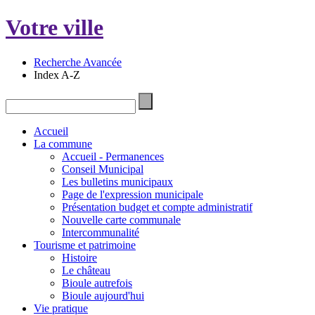
Votre ville
Recherche Avancée
Index A-Z
Accueil
La commune
Accueil - Permanences
Conseil Municipal
Les bulletins municipaux
Page de l'expression municipale
Présentation budget et compte administratif
Nouvelle carte communale
Intercommunalité
Tourisme et patrimoine
Histoire
Le château
Bioule autrefois
Bioule aujourd'hui
Vie pratique