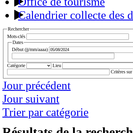
Office de tourisme
Calendrier collecte des 
Rechercher
Mots-clés
Dates
Début (jj/mm/aaaa)
Catégorie
Lieu
Critères sur
Jour précédent
Jour suivant
Trier par catégorie
Résultats de la recherc