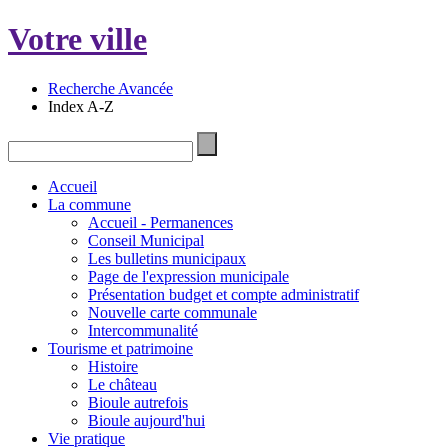
Votre ville
Recherche Avancée
Index A-Z
Accueil
La commune
Accueil - Permanences
Conseil Municipal
Les bulletins municipaux
Page de l'expression municipale
Présentation budget et compte administratif
Nouvelle carte communale
Intercommunalité
Tourisme et patrimoine
Histoire
Le château
Bioule autrefois
Bioule aujourd'hui
Vie pratique