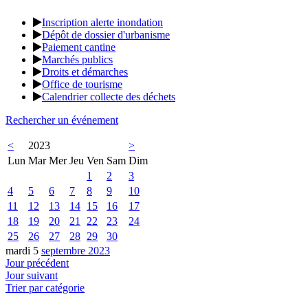
Inscription alerte inondation
Dépôt de dossier d'urbanisme
Paiement cantine
Marchés publics
Droits et démarches
Office de tourisme
Calendrier collecte des déchets
Rechercher un événement
<
2023
>
Lun
Mar
Mer
Jeu
Ven
Sam
Dim
1
2
3
4
5
6
7
8
9
10
11
12
13
14
15
16
17
18
19
20
21
22
23
24
25
26
27
28
29
30
mardi 5
septembre 2023
Jour précédent
Jour suivant
Trier par catégorie