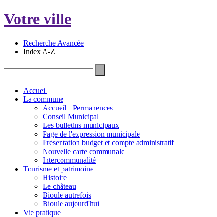
Votre ville
Recherche Avancée
Index A-Z
Accueil
La commune
Accueil - Permanences
Conseil Municipal
Les bulletins municipaux
Page de l'expression municipale
Présentation budget et compte administratif
Nouvelle carte communale
Intercommunalité
Tourisme et patrimoine
Histoire
Le château
Bioule autrefois
Bioule aujourd'hui
Vie pratique