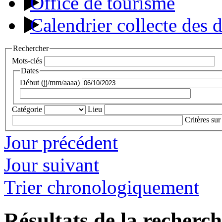
Office de tourisme
Calendrier collecte des 
Rechercher
Mots-clés
Dates
Début (jj/mm/aaaa)
Catégorie
Lieu
Critères sur
Jour précédent
Jour suivant
Trier chronologiquement
Résultats de la recherc