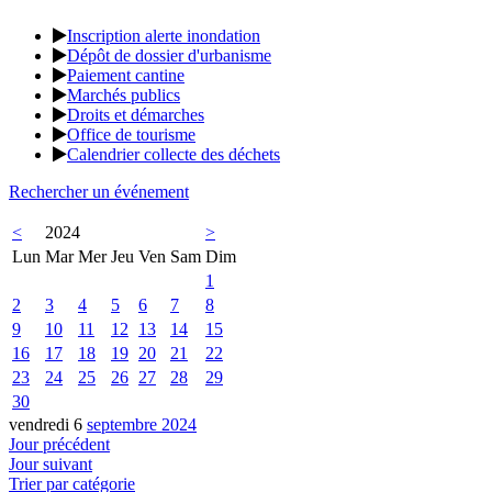
Inscription alerte inondation
Dépôt de dossier d'urbanisme
Paiement cantine
Marchés publics
Droits et démarches
Office de tourisme
Calendrier collecte des déchets
Rechercher un événement
<
2024
>
Lun
Mar
Mer
Jeu
Ven
Sam
Dim
1
2
3
4
5
6
7
8
9
10
11
12
13
14
15
16
17
18
19
20
21
22
23
24
25
26
27
28
29
30
vendredi 6
septembre 2024
Jour précédent
Jour suivant
Trier par catégorie