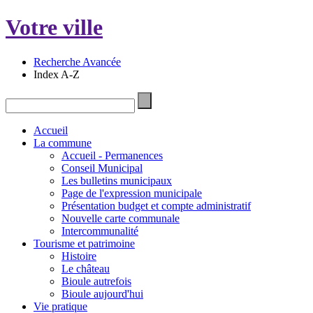
Votre ville
Recherche Avancée
Index A-Z
Accueil
La commune
Accueil - Permanences
Conseil Municipal
Les bulletins municipaux
Page de l'expression municipale
Présentation budget et compte administratif
Nouvelle carte communale
Intercommunalité
Tourisme et patrimoine
Histoire
Le château
Bioule autrefois
Bioule aujourd'hui
Vie pratique