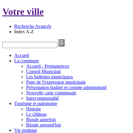
Votre ville
Recherche Avancée
Index A-Z
Accueil
La commune
Accueil - Permanences
Conseil Municipal
Les bulletins municipaux
Page de l'expression municipale
Présentation budget et compte administratif
Nouvelle carte communale
Intercommunalité
Tourisme et patrimoine
Histoire
Le château
Bioule autrefois
Bioule aujourd'hui
Vie pratique