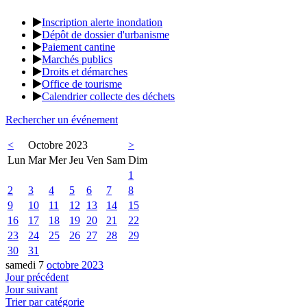
Inscription alerte inondation
Dépôt de dossier d'urbanisme
Paiement cantine
Marchés publics
Droits et démarches
Office de tourisme
Calendrier collecte des déchets
Rechercher un événement
<
Octobre 2023
>
Lun
Mar
Mer
Jeu
Ven
Sam
Dim
1
2
3
4
5
6
7
8
9
10
11
12
13
14
15
16
17
18
19
20
21
22
23
24
25
26
27
28
29
30
31
samedi 7
octobre 2023
Jour précédent
Jour suivant
Trier par catégorie