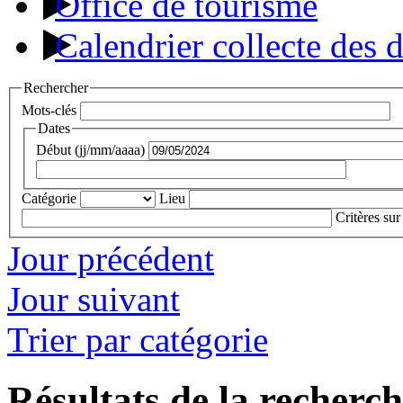
Office de tourisme
Calendrier collecte des 
Rechercher
Mots-clés
Dates
Début (jj/mm/aaaa)
Catégorie
Lieu
Critères sur
Jour précédent
Jour suivant
Trier par catégorie
Résultats de la recherc