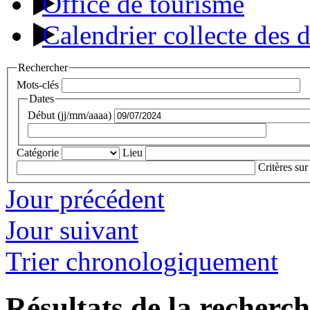
Office de tourisme
Calendrier collecte des 
Rechercher
Mots-clés
Dates
Début (jj/mm/aaaa)
Catégorie
Lieu
Critères sur
Jour précédent
Jour suivant
Trier chronologiquement
Résultats de la recherc