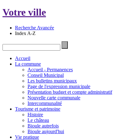
Votre ville
Recherche Avancée
Index A-Z
Accueil
La commune
Accueil - Permanences
Conseil Municipal
Les bulletins municipaux
Page de l'expression municipale
Présentation budget et compte administratif
Nouvelle carte communale
Intercommunalité
Tourisme et patrimoine
Histoire
Le château
Bioule autrefois
Bioule aujourd'hui
Vie pratique