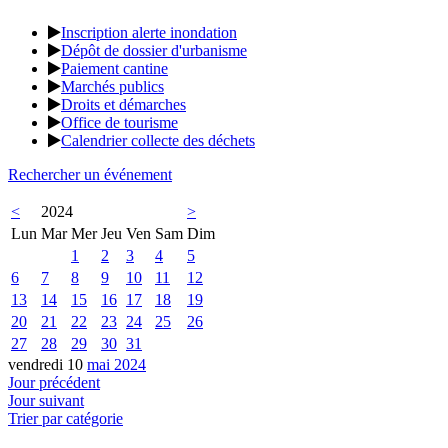
Inscription alerte inondation
Dépôt de dossier d'urbanisme
Paiement cantine
Marchés publics
Droits et démarches
Office de tourisme
Calendrier collecte des déchets
Rechercher un événement
<
2024
>
Lun
Mar
Mer
Jeu
Ven
Sam
Dim
1
2
3
4
5
6
7
8
9
10
11
12
13
14
15
16
17
18
19
20
21
22
23
24
25
26
27
28
29
30
31
vendredi 10
mai 2024
Jour précédent
Jour suivant
Trier par catégorie