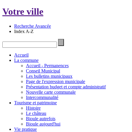
Votre ville
Recherche Avancée
Index A-Z
Accueil
La commune
Accueil - Permanences
Conseil Municipal
Les bulletins municipaux
Page de l'expression municipale
Présentation budget et compte administratif
Nouvelle carte communale
Intercommunalité
Tourisme et patrimoine
Histoire
Le château
Bioule autrefois
Bioule aujourd'hui
Vie pratique