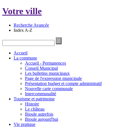
Votre ville
Recherche Avancée
Index A-Z
Accueil
La commune
Accueil - Permanences
Conseil Municipal
Les bulletins municipaux
Page de l'expression municipale
Présentation budget et compte administratif
Nouvelle carte communale
Intercommunalité
Tourisme et patrimoine
Histoire
Le château
Bioule autrefois
Bioule aujourd'hui
Vie pratique