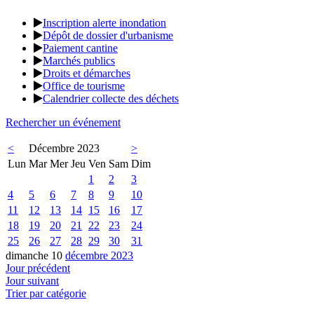
Inscription alerte inondation
Dépôt de dossier d'urbanisme
Paiement cantine
Marchés publics
Droits et démarches
Office de tourisme
Calendrier collecte des déchets
Rechercher un événement
<
Décembre 2023
>
Lun
Mar
Mer
Jeu
Ven
Sam
Dim
1
2
3
4
5
6
7
8
9
10
11
12
13
14
15
16
17
18
19
20
21
22
23
24
25
26
27
28
29
30
31
dimanche 10
décembre 2023
Jour précédent
Jour suivant
Trier par catégorie