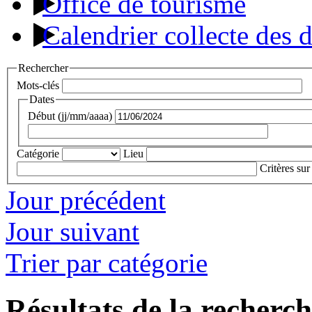
Office de tourisme
Calendrier collecte des 
Rechercher
Mots-clés
Dates
Début (jj/mm/aaaa)
Catégorie
Lieu
Critères sur
Jour précédent
Jour suivant
Trier par catégorie
Résultats de la recherc