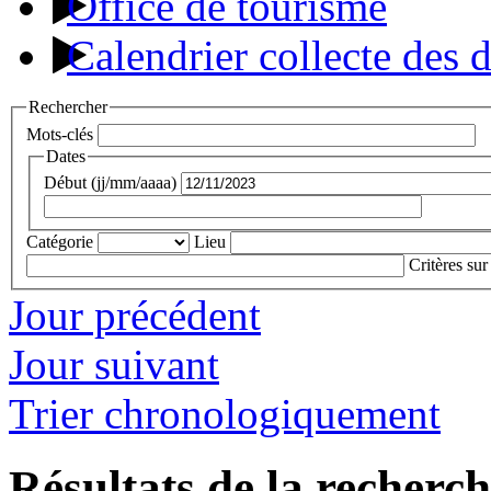
Office de tourisme
Calendrier collecte des 
Rechercher
Mots-clés
Dates
Début (jj/mm/aaaa)
Catégorie
Lieu
Critères sur
Jour précédent
Jour suivant
Trier chronologiquement
Résultats de la recherc