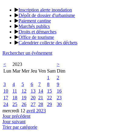
Inscription alerte inondation
Dépôt de dossier d'urbanisme
Paiement cantine
Marchés publics
Droits et démarches
Office de tourisme
Calendrier collecte des déchets
Rechercher un événement
<
2023
>
Lun
Mar
Mer
Jeu
Ven
Sam
Dim
1
2
3
4
5
6
7
8
9
10
11
12
13
14
15
16
17
18
19
20
21
22
23
24
25
26
27
28
29
30
mercredi 12
avril 2023
Jour précédent
Jour suivant
Trier par catégorie