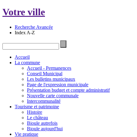
Votre ville
Recherche Avancée
Index A-Z
Accueil
La commune
Accueil - Permanences
Conseil Municipal
Les bulletins municipaux
Page de l'expression municipale
Présentation budget et compte administratif
Nouvelle carte communale
Intercommunalité
Tourisme et patrimoine
Histoire
Le château
Bioule autrefois
Bioule aujourd'hui
Vie pratique