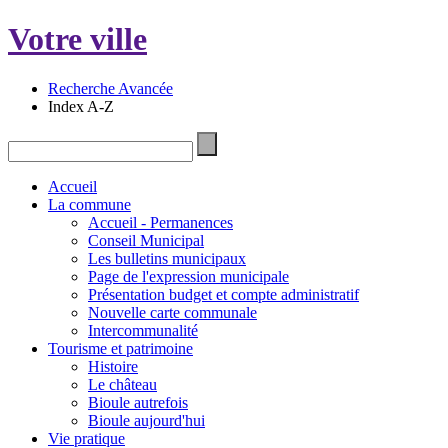
Votre ville
Recherche Avancée
Index A-Z
Accueil
La commune
Accueil - Permanences
Conseil Municipal
Les bulletins municipaux
Page de l'expression municipale
Présentation budget et compte administratif
Nouvelle carte communale
Intercommunalité
Tourisme et patrimoine
Histoire
Le château
Bioule autrefois
Bioule aujourd'hui
Vie pratique