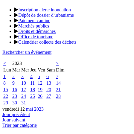
Inscription alerte inondation
Dépôt de dossier d'urbanisme
Paiement cantine
Marchés publics
Droits et démarches
Office de tourisme
Calendrier collecte des déchets
Rechercher un événement
<
2023
>
Lun
Mar
Mer
Jeu
Ven
Sam
Dim
1
2
3
4
5
6
7
8
9
10
11
12
13
14
15
16
17
18
19
20
21
22
23
24
25
26
27
28
29
30
31
vendredi 12
mai 2023
Jour précédent
Jour suivant
Trier par catégorie