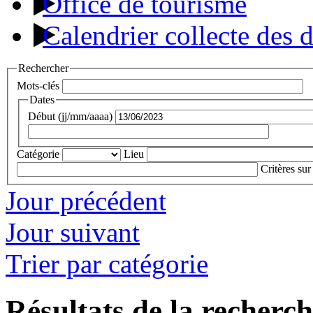
Office de tourisme
Calendrier collecte des 
Rechercher
Mots-clés
Dates
Début (jj/mm/aaaa)
Catégorie
Lieu
Critères sur
Jour précédent
Jour suivant
Trier par catégorie
Résultats de la recherc