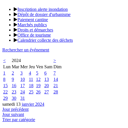
Inscription alerte inondation
Dépôt de dossier d'urbanisme
Paiement cantine
Marchés publics
Droits et démarches
Office de tourisme
Calendrier collecte des déchets
Rechercher un événement
<
2024
>
Lun
Mar
Mer
Jeu
Ven
Sam
Dim
1
2
3
4
5
6
7
8
9
10
11
12
13
14
15
16
17
18
19
20
21
22
23
24
25
26
27
28
29
30
31
samedi 13
janvier 2024
Jour précédent
Jour suivant
Trier par catégorie