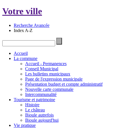
Votre ville
Recherche Avancée
Index A-Z
Accueil
La commune
Accueil - Permanences
Conseil Municipal
Les bulletins municipaux
Page de l'expression municipale
Présentation budget et compte administratif
Nouvelle carte communale
Intercommunalité
Tourisme et patrimoine
Histoire
Le château
Bioule autrefois
Bioule aujourd'hui
Vie pratique