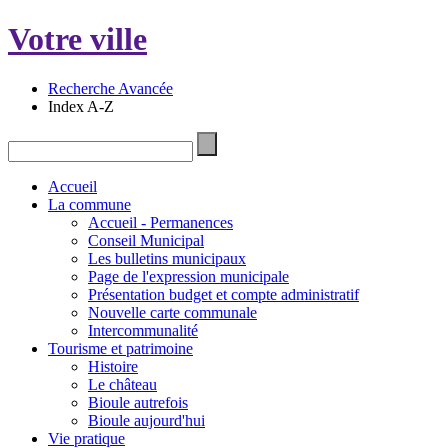
Votre ville
Recherche Avancée
Index A-Z
Accueil
La commune
Accueil - Permanences
Conseil Municipal
Les bulletins municipaux
Page de l'expression municipale
Présentation budget et compte administratif
Nouvelle carte communale
Intercommunalité
Tourisme et patrimoine
Histoire
Le château
Bioule autrefois
Bioule aujourd'hui
Vie pratique