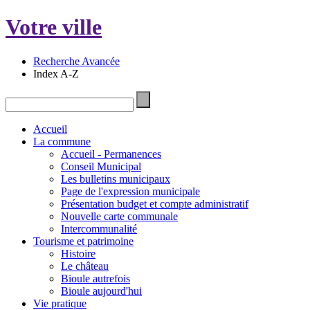
Votre ville
Recherche Avancée
Index A-Z
Accueil
La commune
Accueil - Permanences
Conseil Municipal
Les bulletins municipaux
Page de l'expression municipale
Présentation budget et compte administratif
Nouvelle carte communale
Intercommunalité
Tourisme et patrimoine
Histoire
Le château
Bioule autrefois
Bioule aujourd'hui
Vie pratique