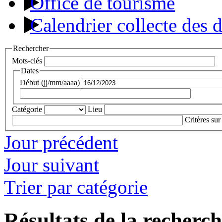
Office de tourisme
Calendrier collecte des 
Rechercher
Mots-clés
Dates
Début (jj/mm/aaaa)
Catégorie
Lieu
Critères sur
Jour précédent
Jour suivant
Trier par catégorie
Résultats de la recherc