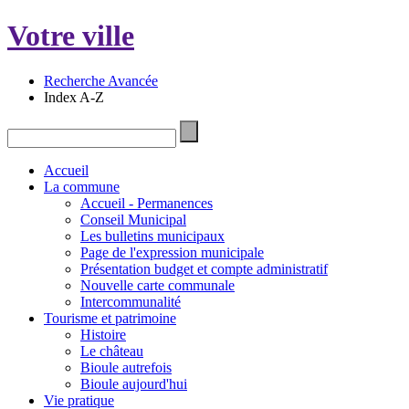
Votre ville
Recherche Avancée
Index A-Z
Accueil
La commune
Accueil - Permanences
Conseil Municipal
Les bulletins municipaux
Page de l'expression municipale
Présentation budget et compte administratif
Nouvelle carte communale
Intercommunalité
Tourisme et patrimoine
Histoire
Le château
Bioule autrefois
Bioule aujourd'hui
Vie pratique