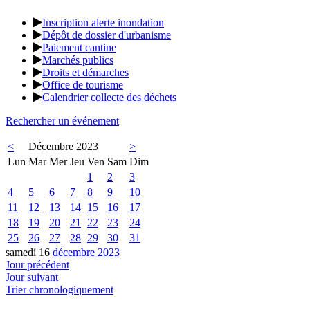
Inscription alerte inondation
Dépôt de dossier d'urbanisme
Paiement cantine
Marchés publics
Droits et démarches
Office de tourisme
Calendrier collecte des déchets
Rechercher un événement
<
Décembre 2023
>
Lun
Mar
Mer
Jeu
Ven
Sam
Dim
1
2
3
4
5
6
7
8
9
10
11
12
13
14
15
16
17
18
19
20
21
22
23
24
25
26
27
28
29
30
31
samedi 16
décembre 2023
Jour précédent
Jour suivant
Trier chronologiquement