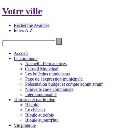
Votre ville
Recherche Avancée
Index A-Z
Accueil
La commune
Accueil - Permanences
Conseil Municipal
Les bulletins municipaux
Page de l'expression municipale
Présentation budget et compte administratif
Nouvelle carte communale
Intercommunalité
Tourisme et patrimoine
Histoire
Le château
Bioule autrefois
Bioule aujourd'hui
Vie pratique