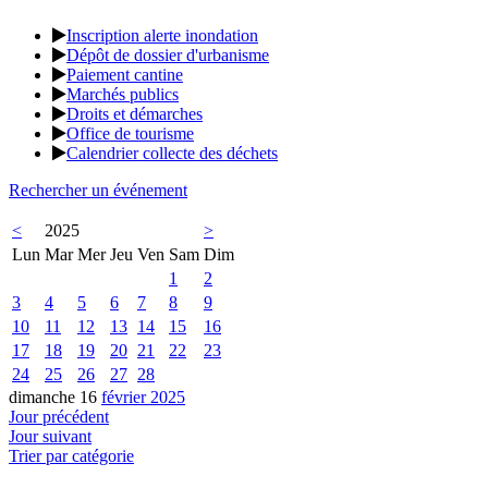
Inscription alerte inondation
Dépôt de dossier d'urbanisme
Paiement cantine
Marchés publics
Droits et démarches
Office de tourisme
Calendrier collecte des déchets
Rechercher un événement
<
2025
>
Lun
Mar
Mer
Jeu
Ven
Sam
Dim
1
2
3
4
5
6
7
8
9
10
11
12
13
14
15
16
17
18
19
20
21
22
23
24
25
26
27
28
dimanche 16
février 2025
Jour précédent
Jour suivant
Trier par catégorie