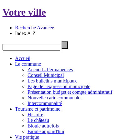
Votre ville
Recherche Avancée
Index A-Z
Accueil
La commune
Accueil - Permanences
Conseil Municipal
Les bulletins municipaux
Page de l'expression municipale
Présentation budget et compte administratif
Nouvelle carte communale
Intercommunalité
Tourisme et patrimoine
Histoire
Le château
Bioule autrefois
Bioule aujourd'hui
Vie pratique