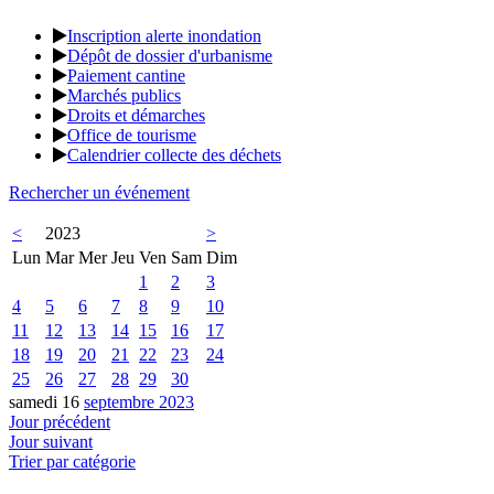
Inscription alerte inondation
Dépôt de dossier d'urbanisme
Paiement cantine
Marchés publics
Droits et démarches
Office de tourisme
Calendrier collecte des déchets
Rechercher un événement
<
2023
>
Lun
Mar
Mer
Jeu
Ven
Sam
Dim
1
2
3
4
5
6
7
8
9
10
11
12
13
14
15
16
17
18
19
20
21
22
23
24
25
26
27
28
29
30
samedi 16
septembre 2023
Jour précédent
Jour suivant
Trier par catégorie