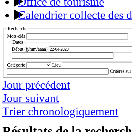
Office de tourisme
Calendrier collecte des 
Rechercher
Mots-clés
Dates
Début (jj/mm/aaaa)
Catégorie
Lieu
Critères sur
Jour précédent
Jour suivant
Trier chronologiquement
Résultats de la recherc