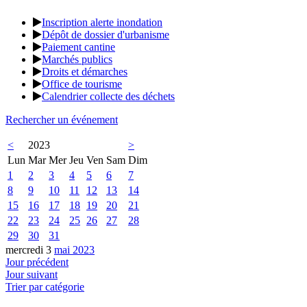
Inscription alerte inondation
Dépôt de dossier d'urbanisme
Paiement cantine
Marchés publics
Droits et démarches
Office de tourisme
Calendrier collecte des déchets
Rechercher un événement
<
2023
>
Lun
Mar
Mer
Jeu
Ven
Sam
Dim
1
2
3
4
5
6
7
8
9
10
11
12
13
14
15
16
17
18
19
20
21
22
23
24
25
26
27
28
29
30
31
mercredi 3
mai 2023
Jour précédent
Jour suivant
Trier par catégorie