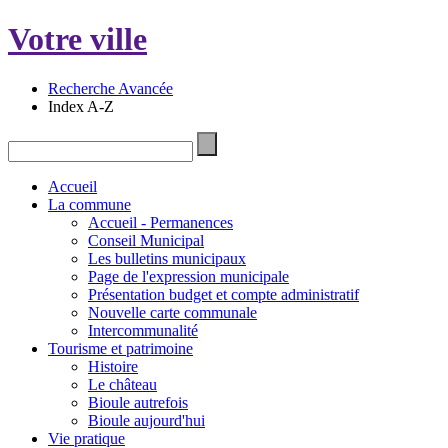
Votre ville
Recherche Avancée
Index A-Z
Accueil
La commune
Accueil - Permanences
Conseil Municipal
Les bulletins municipaux
Page de l'expression municipale
Présentation budget et compte administratif
Nouvelle carte communale
Intercommunalité
Tourisme et patrimoine
Histoire
Le château
Bioule autrefois
Bioule aujourd'hui
Vie pratique