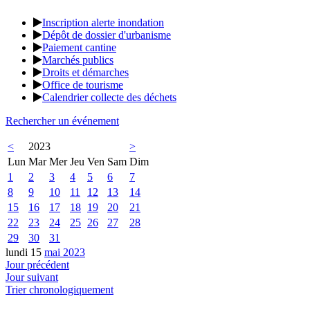
Inscription alerte inondation
Dépôt de dossier d'urbanisme
Paiement cantine
Marchés publics
Droits et démarches
Office de tourisme
Calendrier collecte des déchets
Rechercher un événement
<
2023
>
Lun
Mar
Mer
Jeu
Ven
Sam
Dim
1
2
3
4
5
6
7
8
9
10
11
12
13
14
15
16
17
18
19
20
21
22
23
24
25
26
27
28
29
30
31
lundi 15
mai 2023
Jour précédent
Jour suivant
Trier chronologiquement