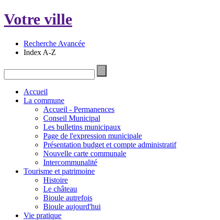
Votre ville
Recherche Avancée
Index A-Z
Accueil
La commune
Accueil - Permanences
Conseil Municipal
Les bulletins municipaux
Page de l'expression municipale
Présentation budget et compte administratif
Nouvelle carte communale
Intercommunalité
Tourisme et patrimoine
Histoire
Le château
Bioule autrefois
Bioule aujourd'hui
Vie pratique