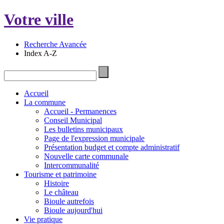
Votre ville
Recherche Avancée
Index A-Z
Accueil
La commune
Accueil - Permanences
Conseil Municipal
Les bulletins municipaux
Page de l'expression municipale
Présentation budget et compte administratif
Nouvelle carte communale
Intercommunalité
Tourisme et patrimoine
Histoire
Le château
Bioule autrefois
Bioule aujourd'hui
Vie pratique