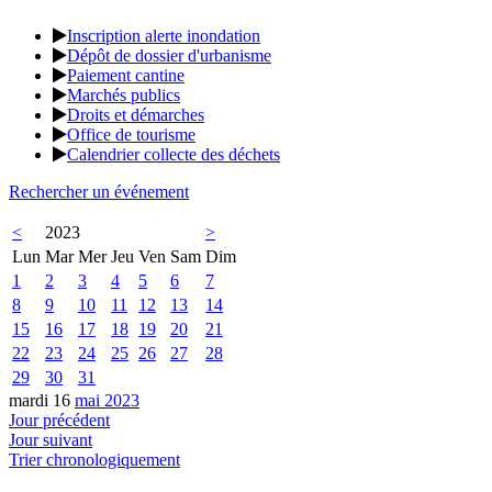
Inscription alerte inondation
Dépôt de dossier d'urbanisme
Paiement cantine
Marchés publics
Droits et démarches
Office de tourisme
Calendrier collecte des déchets
Rechercher un événement
<
2023
>
Lun
Mar
Mer
Jeu
Ven
Sam
Dim
1
2
3
4
5
6
7
8
9
10
11
12
13
14
15
16
17
18
19
20
21
22
23
24
25
26
27
28
29
30
31
mardi 16
mai 2023
Jour précédent
Jour suivant
Trier chronologiquement