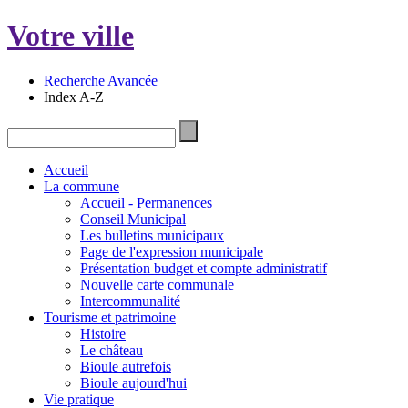
Votre ville
Recherche Avancée
Index A-Z
Accueil
La commune
Accueil - Permanences
Conseil Municipal
Les bulletins municipaux
Page de l'expression municipale
Présentation budget et compte administratif
Nouvelle carte communale
Intercommunalité
Tourisme et patrimoine
Histoire
Le château
Bioule autrefois
Bioule aujourd'hui
Vie pratique