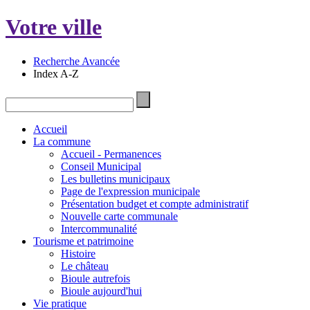
Votre ville
Recherche Avancée
Index A-Z
Accueil
La commune
Accueil - Permanences
Conseil Municipal
Les bulletins municipaux
Page de l'expression municipale
Présentation budget et compte administratif
Nouvelle carte communale
Intercommunalité
Tourisme et patrimoine
Histoire
Le château
Bioule autrefois
Bioule aujourd'hui
Vie pratique