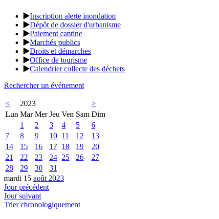
Inscription alerte inondation
Dépôt de dossier d'urbanisme
Paiement cantine
Marchés publics
Droits et démarches
Office de tourisme
Calendrier collecte des déchets
Rechercher un événement
<
2023
>
Lun
Mar
Mer
Jeu
Ven
Sam
Dim
1
2
3
4
5
6
7
8
9
10
11
12
13
14
15
16
17
18
19
20
21
22
23
24
25
26
27
28
29
30
31
mardi 15
août 2023
Jour précédent
Jour suivant
Trier chronologiquement