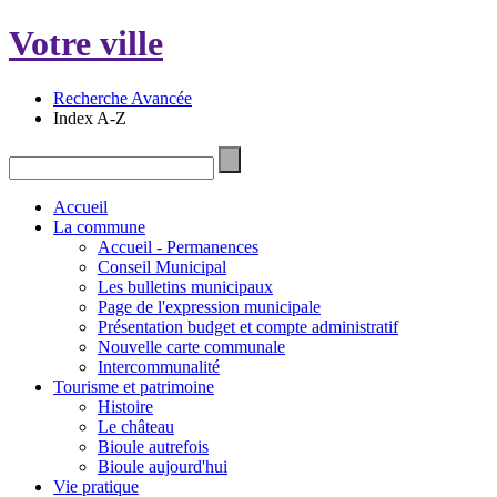
Votre ville
Recherche Avancée
Index A-Z
Accueil
La commune
Accueil - Permanences
Conseil Municipal
Les bulletins municipaux
Page de l'expression municipale
Présentation budget et compte administratif
Nouvelle carte communale
Intercommunalité
Tourisme et patrimoine
Histoire
Le château
Bioule autrefois
Bioule aujourd'hui
Vie pratique