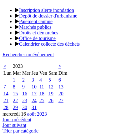
Inscription alerte inondation
Dépôt de dossier d'urbanisme
Paiement cantine
Marchés publics
Droits et démarches
Office de tourisme
Calendrier collecte des déchets
Rechercher un événement
<
2023
>
Lun
Mar
Mer
Jeu
Ven
Sam
Dim
1
2
3
4
5
6
7
8
9
10
11
12
13
14
15
16
17
18
19
20
21
22
23
24
25
26
27
28
29
30
31
mercredi 16
août 2023
Jour précédent
Jour suivant
Trier par catégorie