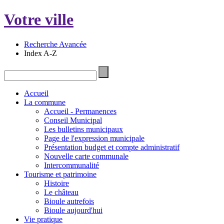
Votre ville
Recherche Avancée
Index A-Z
Accueil
La commune
Accueil - Permanences
Conseil Municipal
Les bulletins municipaux
Page de l'expression municipale
Présentation budget et compte administratif
Nouvelle carte communale
Intercommunalité
Tourisme et patrimoine
Histoire
Le château
Bioule autrefois
Bioule aujourd'hui
Vie pratique