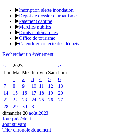
Inscription alerte inondation
Dépôt de dossier d'urbanisme
Paiement cantine
Marchés publics
Droits et démarches
Office de tourisme
Calendrier collecte des déchets
Rechercher un événement
<
2023
>
Lun
Mar
Mer
Jeu
Ven
Sam
Dim
1
2
3
4
5
6
7
8
9
10
11
12
13
14
15
16
17
18
19
20
21
22
23
24
25
26
27
28
29
30
31
dimanche 20
août 2023
Jour précédent
Jour suivant
Trier chronologiquement