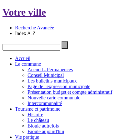
Votre ville
Recherche Avancée
Index A-Z
Accueil
La commune
Accueil - Permanences
Conseil Municipal
Les bulletins municipaux
Page de l'expression municipale
Présentation budget et compte administratif
Nouvelle carte communale
Intercommunalité
Tourisme et patrimoine
Histoire
Le château
Bioule autrefois
Bioule aujourd'hui
Vie pratique