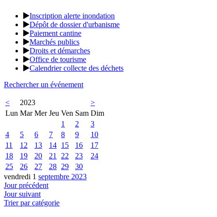
Inscription alerte inondation
Dépôt de dossier d'urbanisme
Paiement cantine
Marchés publics
Droits et démarches
Office de tourisme
Calendrier collecte des déchets
Rechercher un événement
<
2023
>
Lun
Mar
Mer
Jeu
Ven
Sam
Dim
1
2
3
4
5
6
7
8
9
10
11
12
13
14
15
16
17
18
19
20
21
22
23
24
25
26
27
28
29
30
vendredi 1
septembre 2023
Jour précédent
Jour suivant
Trier par catégorie