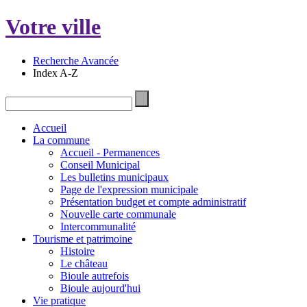
Votre ville
Recherche Avancée
Index A-Z
Accueil
La commune
Accueil - Permanences
Conseil Municipal
Les bulletins municipaux
Page de l'expression municipale
Présentation budget et compte administratif
Nouvelle carte communale
Intercommunalité
Tourisme et patrimoine
Histoire
Le château
Bioule autrefois
Bioule aujourd'hui
Vie pratique