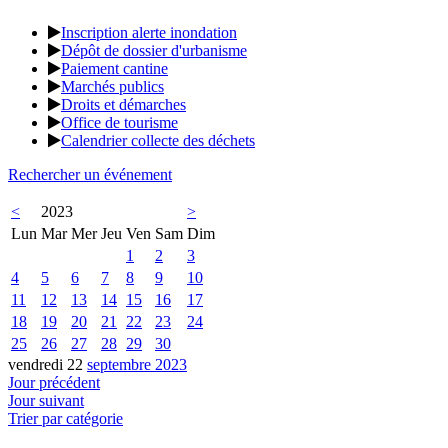
Inscription alerte inondation
Dépôt de dossier d'urbanisme
Paiement cantine
Marchés publics
Droits et démarches
Office de tourisme
Calendrier collecte des déchets
Rechercher un événement
<
2023
>
Lun
Mar
Mer
Jeu
Ven
Sam
Dim
1
2
3
4
5
6
7
8
9
10
11
12
13
14
15
16
17
18
19
20
21
22
23
24
25
26
27
28
29
30
vendredi 22
septembre 2023
Jour précédent
Jour suivant
Trier par catégorie