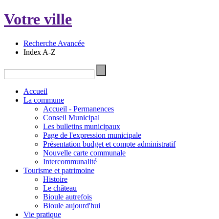
Votre ville
Recherche Avancée
Index A-Z
Accueil
La commune
Accueil - Permanences
Conseil Municipal
Les bulletins municipaux
Page de l'expression municipale
Présentation budget et compte administratif
Nouvelle carte communale
Intercommunalité
Tourisme et patrimoine
Histoire
Le château
Bioule autrefois
Bioule aujourd'hui
Vie pratique