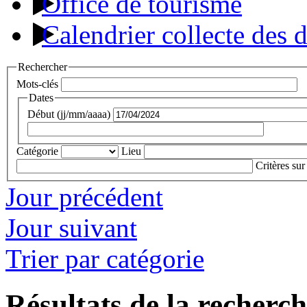
Office de tourisme
Calendrier collecte des 
Rechercher
Mots-clés
Dates
Début (jj/mm/aaaa)
Catégorie
Lieu
Critères sur
Jour précédent
Jour suivant
Trier par catégorie
Résultats de la recherc