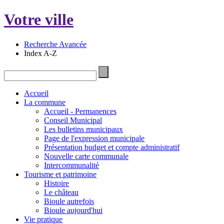
Votre ville
Recherche Avancée
Index A-Z
Accueil
La commune
Accueil - Permanences
Conseil Municipal
Les bulletins municipaux
Page de l'expression municipale
Présentation budget et compte administratif
Nouvelle carte communale
Intercommunalité
Tourisme et patrimoine
Histoire
Le château
Bioule autrefois
Bioule aujourd'hui
Vie pratique