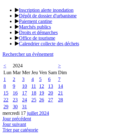
Inscription alerte inondation
Dépôt de dossier d'urbanisme
Paiement cantine
Marchés publics
Droits et démarches
Office de tourisme
Calendrier collecte des déchets
Rechercher un événement
<
2024
>
Lun
Mar
Mer
Jeu
Ven
Sam
Dim
1
2
3
4
5
6
7
8
9
10
11
12
13
14
15
16
17
18
19
20
21
22
23
24
25
26
27
28
29
30
31
mercredi 17
juillet 2024
Jour précédent
Jour suivant
Trier par catégorie