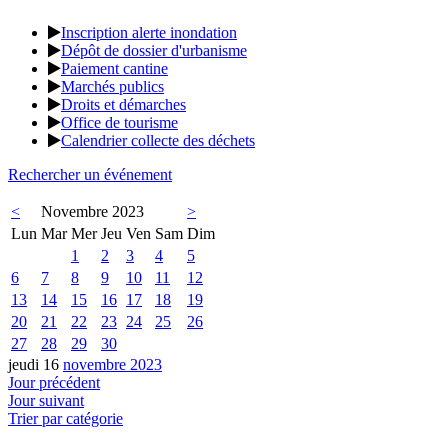
Inscription alerte inondation
Dépôt de dossier d'urbanisme
Paiement cantine
Marchés publics
Droits et démarches
Office de tourisme
Calendrier collecte des déchets
Rechercher un événement
<
Novembre 2023
>
Lun
Mar
Mer
Jeu
Ven
Sam
Dim
1
2
3
4
5
6
7
8
9
10
11
12
13
14
15
16
17
18
19
20
21
22
23
24
25
26
27
28
29
30
jeudi 16
novembre 2023
Jour précédent
Jour suivant
Trier par catégorie