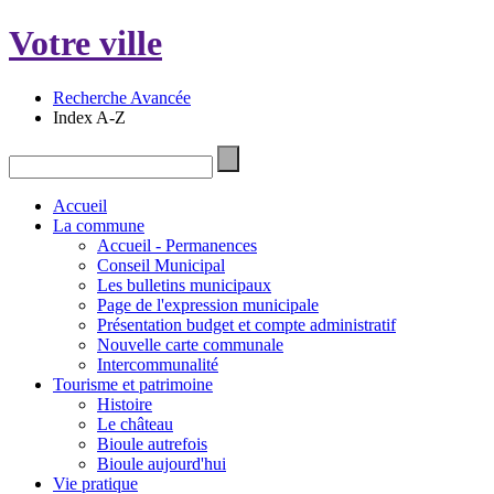
Votre ville
Recherche Avancée
Index A-Z
Accueil
La commune
Accueil - Permanences
Conseil Municipal
Les bulletins municipaux
Page de l'expression municipale
Présentation budget et compte administratif
Nouvelle carte communale
Intercommunalité
Tourisme et patrimoine
Histoire
Le château
Bioule autrefois
Bioule aujourd'hui
Vie pratique