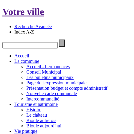
Votre ville
Recherche Avancée
Index A-Z
Accueil
La commune
Accueil - Permanences
Conseil Municipal
Les bulletins municipaux
Page de l'expression municipale
Présentation budget et compte administratif
Nouvelle carte communale
Intercommunalité
Tourisme et patrimoine
Histoire
Le château
Bioule autrefois
Bioule aujourd'hui
Vie pratique