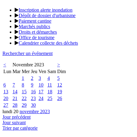
Inscription alerte inondation
Dépôt de dossier d'urbanisme
Paiement cantine
Marchés publics
Droits et démarches
Office de tourisme
Calendrier collecte des déchets
Rechercher un événement
<
Novembre 2023
>
Lun
Mar
Mer
Jeu
Ven
Sam
Dim
1
2
3
4
5
6
7
8
9
10
11
12
13
14
15
16
17
18
19
20
21
22
23
24
25
26
27
28
29
30
lundi 20
novembre 2023
Jour précédent
Jour suivant
Trier par catégorie