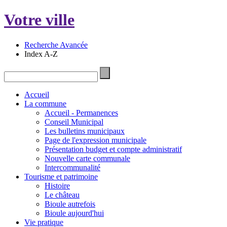
Votre ville
Recherche Avancée
Index A-Z
Accueil
La commune
Accueil - Permanences
Conseil Municipal
Les bulletins municipaux
Page de l'expression municipale
Présentation budget et compte administratif
Nouvelle carte communale
Intercommunalité
Tourisme et patrimoine
Histoire
Le château
Bioule autrefois
Bioule aujourd'hui
Vie pratique