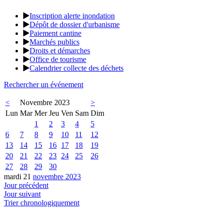
Inscription alerte inondation
Dépôt de dossier d'urbanisme
Paiement cantine
Marchés publics
Droits et démarches
Office de tourisme
Calendrier collecte des déchets
Rechercher un événement
<
Novembre 2023
>
Lun
Mar
Mer
Jeu
Ven
Sam
Dim
1
2
3
4
5
6
7
8
9
10
11
12
13
14
15
16
17
18
19
20
21
22
23
24
25
26
27
28
29
30
mardi 21
novembre 2023
Jour précédent
Jour suivant
Trier chronologiquement