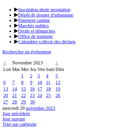
Inscription alerte inondation
Dépôt de dossier d'urbanisme
Paiement cantine
Marchés publics
Droits et démarches
Office de tourisme
Calendrier collecte des déchets
Rechercher un événement
<
Novembre 2023
>
Lun
Mar
Mer
Jeu
Ven
Sam
Dim
1
2
3
4
5
6
7
8
9
10
11
12
13
14
15
16
17
18
19
20
21
22
23
24
25
26
27
28
29
30
mercredi 29
novembre 2023
Jour précédent
Jour suivant
Trier par catégorie