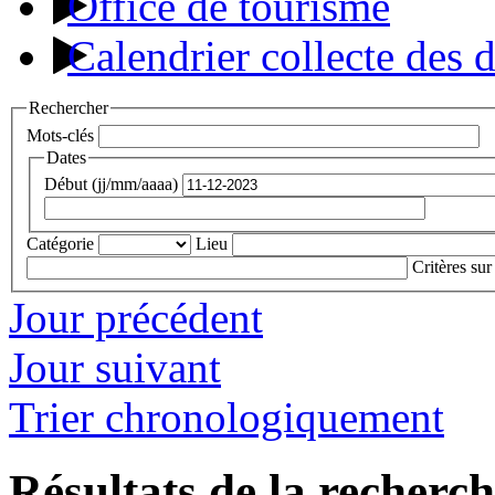
Office de tourisme
Calendrier collecte des 
Rechercher
Mots-clés
Dates
Début (jj/mm/aaaa)
Catégorie
Lieu
Critères sur
Jour précédent
Jour suivant
Trier chronologiquement
Résultats de la recherc