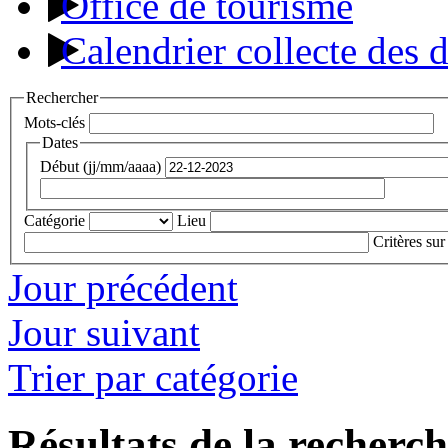
Office de tourisme
Calendrier collecte des 
Rechercher
Mots-clés
Dates
Début (jj/mm/aaaa)
Catégorie
Lieu
Critères sur
Jour précédent
Jour suivant
Trier par catégorie
Résultats de la recherc