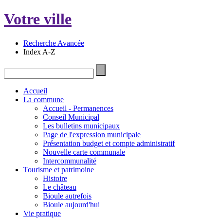
Votre ville
Recherche Avancée
Index A-Z
Accueil
La commune
Accueil - Permanences
Conseil Municipal
Les bulletins municipaux
Page de l'expression municipale
Présentation budget et compte administratif
Nouvelle carte communale
Intercommunalité
Tourisme et patrimoine
Histoire
Le château
Bioule autrefois
Bioule aujourd'hui
Vie pratique