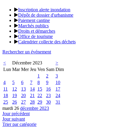
Inscription alerte inondation
Dépôt de dossier d'urbanisme
Paiement cantine
Marchés publics
Droits et démarches
Office de tourisme
Calendrier collecte des déchets
Rechercher un événement
<
Décembre 2023
>
Lun
Mar
Mer
Jeu
Ven
Sam
Dim
1
2
3
4
5
6
7
8
9
10
11
12
13
14
15
16
17
18
19
20
21
22
23
24
25
26
27
28
29
30
31
mardi 26
décembre 2023
Jour précédent
Jour suivant
Trier par catégorie