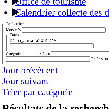
Office de tourisme
Calendrier collecte des 
Rechercher
Mots-clés
Dates
Début (jj/mm/aaaa)
Catégorie
Lieu
Critères sur
Jour précédent
Jour suivant
Trier par catégorie
Résultats de la recherc